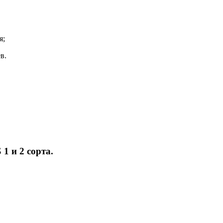
я;
в.
 и 2 сорта.