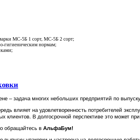
арки МС-5Б 1 сорт, МС-5Б 2 сорт;
но-гигиеническим нормам;
иками;
ковки
ене – задача многих небольших предприятий по выпуску
ередь влияет на удовлетворенность потребителей эксп
х клиентов. В долгосрочной перспективе это может при
ело обращайтесь в
АльфаБум!
о выпуску упаковки и настроена на долгосрочную работ